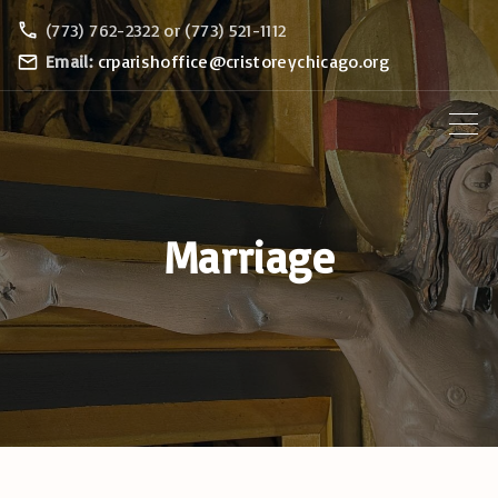
S
(773) 762-2322 or (773) 521-1112
k
Email:
crparishoffice@cristoreychicago.org
i
p
t
o
c
Marriage
o
n
t
e
n
t